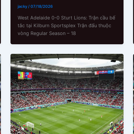
Sportsplex
jacky
/
07/18/2026
West Adelaide 0-0 Sturt Lions: Trận cầu bế
tắc tại Kilburn Sportsplex Trận đấu thuộc
vòng Regular Season – 18