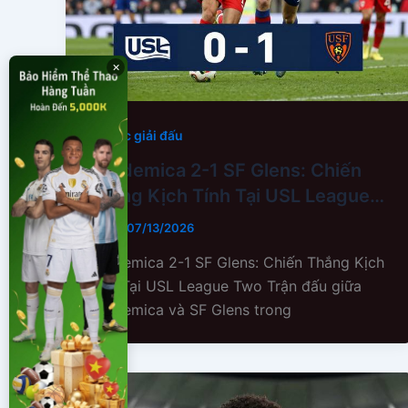
×
Tin tức giải đấu
Academica 2-1 SF Glens: Chiến
Thắng Kịch Tính Tại USL League
Two
jacky
/
07/13/2026
Academica 2-1 SF Glens: Chiến Thắng Kịch
Tính Tại USL League Two Trận đấu giữa
Academica và SF Glens trong