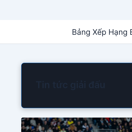
Nhảy
Bảng Xếp Hạng 
tới
nội
dung
Tin tức giải đấu