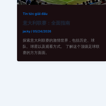
Tin tức giải đấu
意大利联赛：全面指南
jacky
/
05/24/2026
探索意大利联赛的激情世界，包括历史、球
队、球星以及观看方式。 了解这个顶级足球联
赛的方方面面。