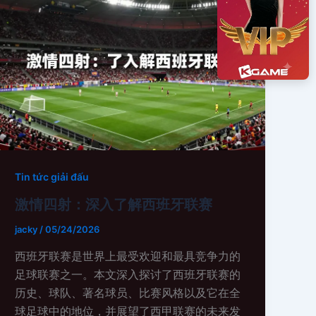
Tin tức giải đấu
激情四射：深入了解西班牙联赛
jacky
/
05/24/2026
西班牙联赛是世界上最受欢迎和最具竞争力的
足球联赛之一。本文深入探讨了西班牙联赛的
历史、球队、著名球员、比赛风格以及它在全
球足球中的地位，并展望了西甲联赛的未来发