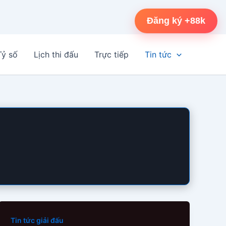
Đăng ký +88k
Tỷ số
Lịch thi đấu
Trực tiếp
Tin tức
Tin tức giải đấu