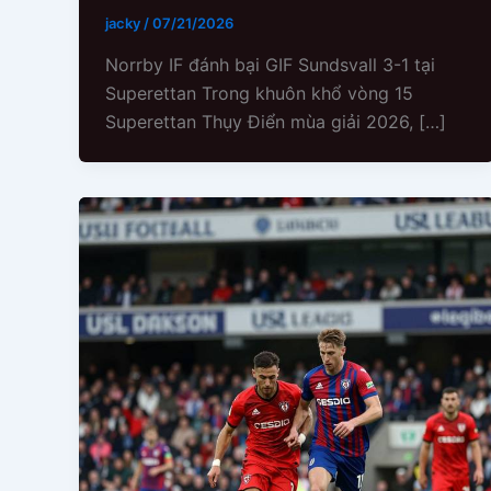
jacky
/
07/21/2026
Norrby IF đánh bại GIF Sundsvall 3-1 tại
Superettan Trong khuôn khổ vòng 15
Superettan Thụy Điển mùa giải 2026, […]