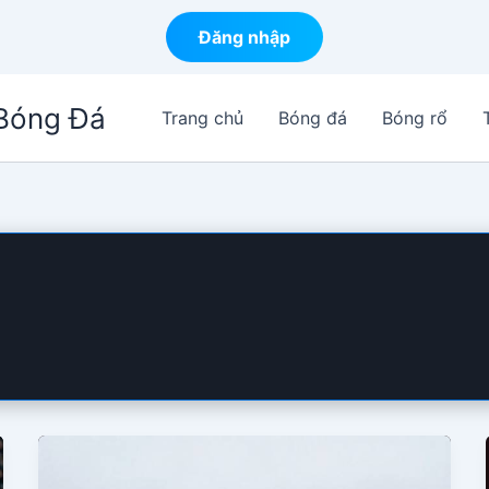
Đăng nhập
Bóng Đá
Trang chủ
Bóng đá
Bóng rổ