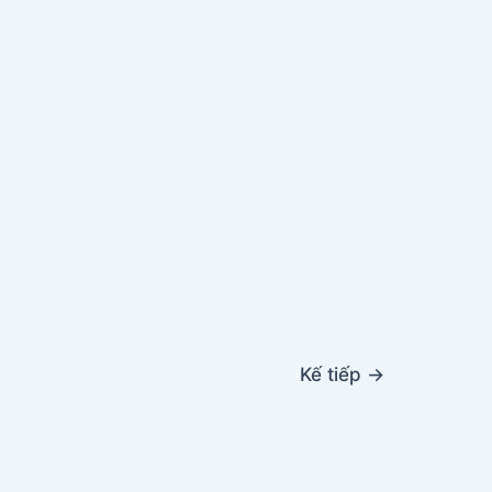
Kế tiếp
→