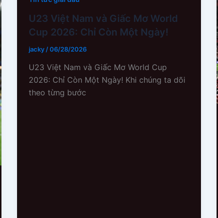
U23 Việt Nam và Giấc Mơ World
Cup 2026: Chỉ Còn Một Ngày!
jacky
/
06/28/2026
U23 Việt Nam và Giấc Mơ World Cup
2026: Chỉ Còn Một Ngày! Khi chúng ta dõi
theo từng bước