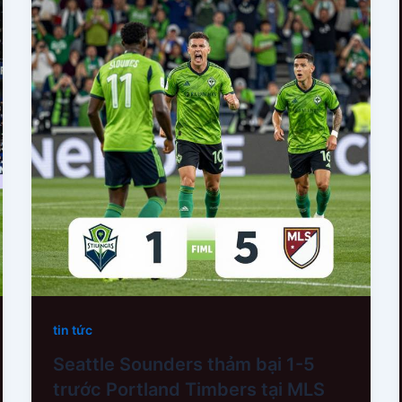
tin tức
Seattle Sounders thảm bại 1-5
trước Portland Timbers tại MLS