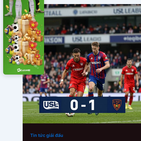
Tin tức giải đấu