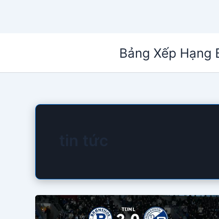
Nhảy
Bảng Xếp Hạng 
tới
nội
dung
tin tức