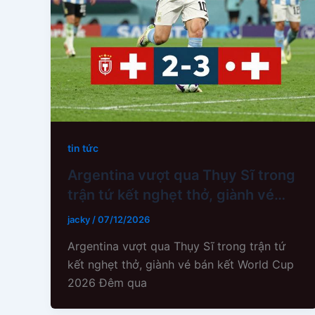
tin tức
Argentina vượt qua Thụy Sĩ trong
trận tứ kết nghẹt thở, giành vé
bán kết World Cup 2026
jacky
/
07/12/2026
Argentina vượt qua Thụy Sĩ trong trận tứ
kết nghẹt thở, giành vé bán kết World Cup
2026 Đêm qua