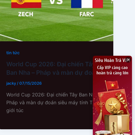
tin tức
×
World Cup 2026: Đại chiến Tây
Ban Nha – Pháp và màn dự đoán
siêu máy tính
jacky
/
07/15/2026
World Cup 2026: Đại chiến Tây Ban Nha –
Pháp và màn dự đoán siêu máy tính Thế
giới túc