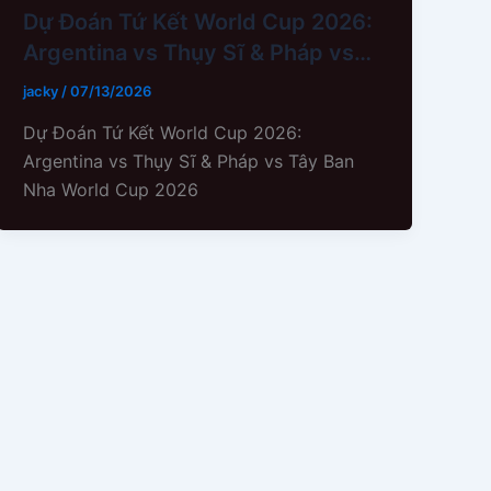
Dự Đoán Tứ Kết World Cup 2026:
Argentina vs Thụy Sĩ & Pháp vs
Tây Ban Nha
jacky
/
07/13/2026
Dự Đoán Tứ Kết World Cup 2026:
Argentina vs Thụy Sĩ & Pháp vs Tây Ban
Nha World Cup 2026