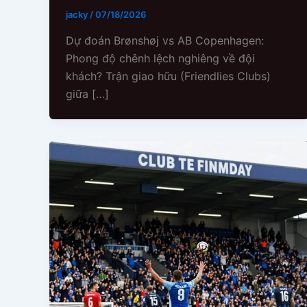
lệch nghiêng về đội khách?
jacky
/
07/18/2026
Dự đoán Brønshøj vs AB Copenhagen:
Phong độ chênh lệch nghiêng về đội
khách? Trận giao hữu (Friendlies Clubs)
giữa […]