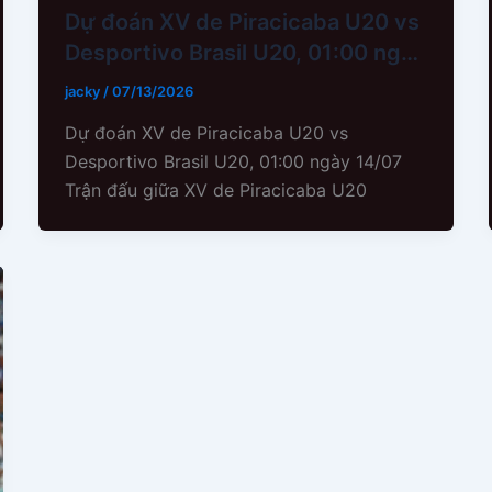
Dự đoán XV de Piracicaba U20 vs
Desportivo Brasil U20, 01:00 ngày
14/07
jacky
/
07/13/2026
Dự đoán XV de Piracicaba U20 vs
Desportivo Brasil U20, 01:00 ngày 14/07
Trận đấu giữa XV de Piracicaba U20