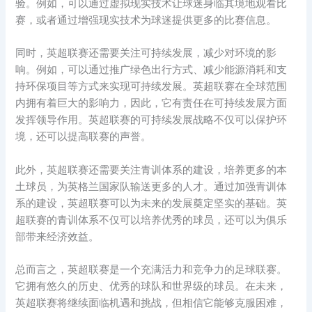
验。例如，可以通过虚拟现实技术让球迷身临其境地观看比
赛，或者通过增强现实技术为球迷提供更多的比赛信息。
同时，英超联赛还需要关注可持续发展，减少对环境的影
响。例如，可以通过推广绿色出行方式、减少能源消耗和支
持环保项目等方式来实现可持续发展。英超联赛在全球范围
内拥有着巨大的影响力，因此，它有责任在可持续发展方面
发挥领导作用。英超联赛的可持续发展战略不仅可以保护环
境，还可以提高联赛的声誉。
此外，英超联赛还需要关注青训体系的建设，培养更多的本
土球员，为英格兰国家队输送更多的人才。通过加强青训体
系的建设，英超联赛可以为未来的发展奠定坚实的基础。英
超联赛的青训体系不仅可以培养优秀的球员，还可以为俱乐
部带来经济效益。
总而言之，英超联赛是一个充满活力和竞争力的足球联赛。
它拥有悠久的历史、优秀的球队和世界级的球员。在未来，
英超联赛将继续面临机遇和挑战，但相信它能够克服困难，