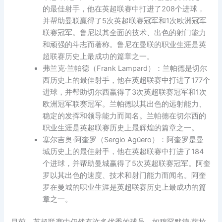
的最佳射手，他在英超联赛中打进了208个进球，
并帮助曼联赢得了5次英超联赛冠军和1次欧洲冠军
联赛冠军。鲁尼以其全面的技术、出色的射门能力
和顽强的斗志而著称。鲁尼在曼联的职业生涯是英
超联赛历史上最成功的篇章之一。
弗兰克·兰帕德（Frank Lampard）：兰帕德是切尔
西历史上的最佳射手，他在英超联赛中打进了177个
进球，并帮助切尔西赢得了3次英超联赛冠军和1次
欧洲冠军联赛冠军。兰帕德以其出色的远射能力、
稳定的发挥和领导能力而闻名。兰帕德在切尔西的
职业生涯是英超联赛历史上最辉煌的篇章之一。
塞尔吉奥·阿奎罗（Sergio Agüero）：阿奎罗是曼
城历史上的最佳射手，他在英超联赛中打进了184
个进球，并帮助曼城赢得了5次英超联赛冠军。阿奎
罗以其出色的速度、技术和射门能力而闻名。阿奎
罗在曼城的职业生涯是英超联赛历史上最成功的篇
章之一。