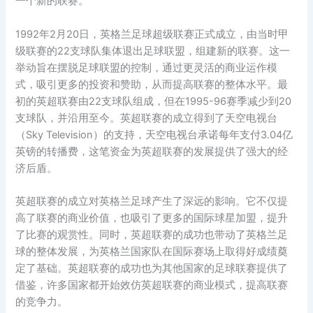
一个新的联赛。
1992年2月20日，英格兰足球超级联赛正式成立，由当时甲
级联赛的22支球队集体退出足球联盟，组建新的联赛。这一
举动旨在摆脱足球联盟的控制，通过更灵活的商业运作模
式，吸引更多的投资和赞助，从而提高联赛的整体水平。最
初的英超联赛由22支球队组成，但在1995-96赛季减少到20
支球队，并沿用至今。英超联赛的成立得到了天空电视台
（Sky Television）的支持，天空电视台承诺每年支付3.04亿
英镑的转播费，这笔资金为英超联赛的发展提供了强大的经
济后盾。
英超联赛的成立对英格兰足球产生了深远的影响。它不仅提
高了联赛的商业价值，也吸引了更多的国际球星加盟，提升
了比赛的观赏性。同时，英超联赛的成功也带动了英格兰足
球的整体发展，为英格兰国家队在国际赛场上取得好成绩奠
定了基础。英超联赛的成功也为其他国家的足球联赛提供了
借鉴，许多国家都开始效仿英超联赛的商业模式，提高联赛
的竞争力。