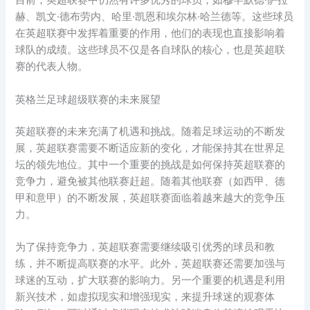
目前，英超联赛中仍然有许多优秀的球员，如穆罕默德·萨拉
赫、凯文·德布劳内、哈里·凯恩和埃尔林·哈兰德等。这些球员
在英超联赛中发挥着重要的作用，他们的表现也直接影响着
球队的成绩。这些球员不仅是各自球队的核心，也是英超联
赛的代表人物。
英格兰足球超级联赛的未来展望
英超联赛的未来充满了机遇和挑战。随着足球运动的不断发
展，英超联赛需要不断适应新的变化，才能保持其在世界足
坛的领先地位。其中一个重要的挑战是如何保持英超联赛的
竞争力，避免被其他联赛赶超。随着其他联赛（如西甲、德
甲和意甲）的不断发展，英超联赛面临着越来越大的竞争压
力。
为了保持竞争力，英超联赛需要继续吸引优秀的球员和教
练，并不断提高联赛的水平。此外，英超联赛还需要加强与
球迷的互动，扩大联赛的影响力。另一个重要的机遇是利用
新兴技术，如虚拟现实和增强现实，来提升球迷的观赛体