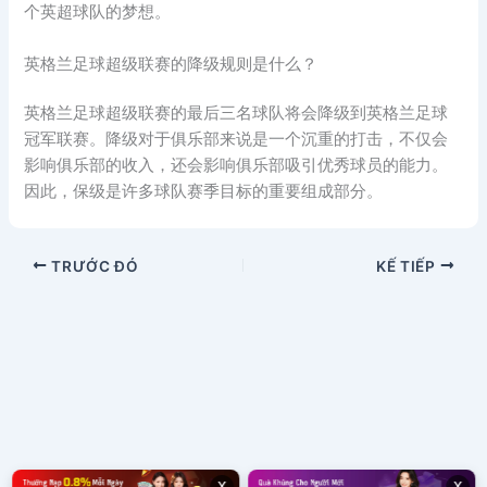
个英超球队的梦想。
英格兰足球超级联赛的降级规则是什么？
英格兰足球超级联赛的最后三名球队将会降级到英格兰足球
冠军联赛。降级对于俱乐部来说是一个沉重的打击，不仅会
影响俱乐部的收入，还会影响俱乐部吸引优秀球员的能力。
因此，保级是许多球队赛季目标的重要组成部分。
TRƯỚC ĐÓ
KẾ TIẾP
x
x