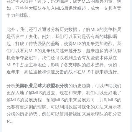
在近年来取得了进步，迅速崛起，成为MLS的新兴力量。例
如，亚特兰大联队在加入MLS后迅速崛起，成为一支具有竞
争力的球队。
此外，我们还可以通过分析历史数据，了解MLS的竞争格局
是否发生了变化。例如，我们可以看到是否有新的球队崛
起，打破了传统强队的垄断，使得MLS的竞争更加激烈。我
们可以看到MLS的竞争格局越来越开放，越来越多的球队有
机会争夺总冠军。我们还可以看到是否有某些战术体系在
MLS中占据主导地位，影响了各支球队的战术选择。例如，
近年来，高位逼抢和快速反击的战术在MLS中越来越流行。
分析
美国职业足球大联盟积分榜
的历史趋势，可以帮助我们
更深入地了解MLS的过去、现在和未来。我们可以更好地了
解MLS的发展历程，预测MLS的未来发展方向，并对MLS的
比赛有更深刻的理解。可以利用数据可视化的方法来展示积
分榜的历史趋势，例如可以使用折线图来展示球队的积分变
化。