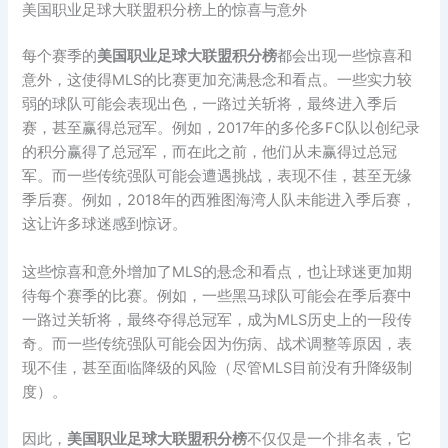
美国职业足球大联盟积分榜上的惊喜与意外
每个赛季的
美国职业足球大联盟积分榜
都会出现一些惊喜和
意外，这使得MLS的比赛更加充满悬念和看点。一些实力较
弱的球队可能会表现出色，一路过关斩将，最终进入季后
赛，甚至赢得总冠军。例如，2017年的多伦多FC队以创纪录
的积分赢得了总冠军，而在此之前，他们从未赢得过总冠
军。而一些传统强队可能会遭遇挑战，表现不佳，甚至无缘
季后赛。例如，2018年的西雅图海湾人队未能进入季后赛，
这让许多球迷感到惊讶。
这些惊喜和意外增加了MLS的悬念和看点，也让球迷更加期
待每个赛季的比赛。例如，一些黑马球队可能会在季后赛中
一路过关斩将，最终夺得总冠军，成为MLS历史上的一段传
奇。而一些传统强队可能会因为伤病、战术调整等原因，表
现不佳，甚至面临降级的风险（尽管MLS目前没有升降级制
度）。
因此，
美国职业足球大联盟积分榜
不仅仅是一个排名表，它