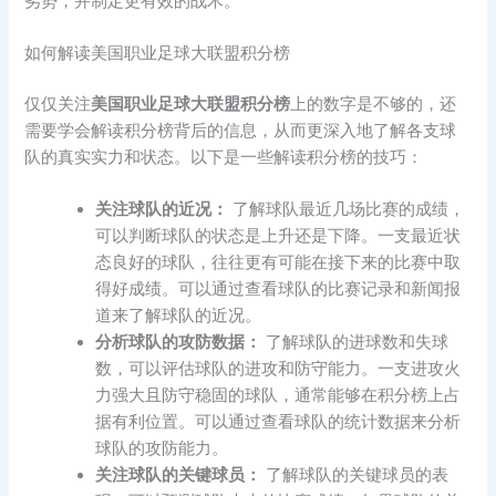
劣势，并制定更有效的战术。
如何解读美国职业足球大联盟积分榜
仅仅关注
美国职业足球大联盟积分榜
上的数字是不够的，还
需要学会解读积分榜背后的信息，从而更深入地了解各支球
队的真实实力和状态。以下是一些解读积分榜的技巧：
关注球队的近况：
了解球队最近几场比赛的成绩，
可以判断球队的状态是上升还是下降。一支最近状
态良好的球队，往往更有可能在接下来的比赛中取
得好成绩。可以通过查看球队的比赛记录和新闻报
道来了解球队的近况。
分析球队的攻防数据：
了解球队的进球数和失球
数，可以评估球队的进攻和防守能力。一支进攻火
力强大且防守稳固的球队，通常能够在积分榜上占
据有利位置。可以通过查看球队的统计数据来分析
球队的攻防能力。
关注球队的关键球员：
了解球队的关键球员的表