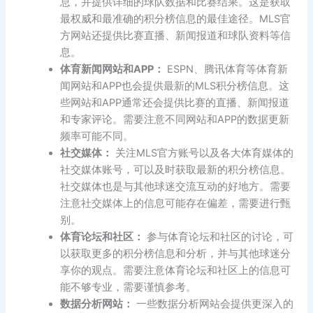
息，并提供详细的球队数据和比赛结果。这是获取
最权威和最准确的积分榜信息的最佳途径。MLS官
方网站还提供比赛直播、新闻报道和球队资料等信
息。
体育新闻网站和APP：
ESPN、腾讯体育等体育新
闻网站和APP也会提供最新的MLS积分榜信息。这
些网站和APP通常还会提供比赛的直播、新闻报道
和专家评论。需要注意不同网站和APP的数据更新
频率可能不同。
社交媒体：
关注MLS官方账号以及各大体育媒体的
社交媒体账号，可以及时获取最新的积分榜信息。
社交媒体也是与其他球迷交流互动的好地方。需要
注意社交媒体上的信息可能存在偏差，需要进行甄
别。
体育论坛和社区：
参与体育论坛和社区的讨论，可
以获取更多的积分榜信息和分析，并与其他球迷分
享你的观点。需要注意体育论坛和社区上的信息可
能不够专业，需要谨慎参考。
数据分析网站：
一些数据分析网站会提供更深入的