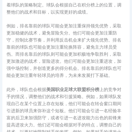
着球队的策略制定。球队会根据自己在积分榜上的位置，调
整他们的战术和目标，以实现更好的成绩。
例如，排名靠前的球队可能会更加注重保持领先优势，采取
更加稳健的战术，避免冒险失分。他们可能会更加注重防
守，控制比赛节奏，并利用反击机会来扩大领先优势。排名
靠前的球队也可能会更加注重轮换阵容，避免主力球员受
伤。而排名靠后的球队则可能会更加积极地争取胜利，采取
更加激进的战术，冒险进攻。他们可能会更加注重进攻，加
强中场控制，并创造更多的得分机会。排名靠后的球队也可
能会更加注重年轻球员的培养，为未来发展打下基础。
此外，球队也会根据
美国职业足球大联盟积分榜
上的竞争对
手的情况，调整他们的战术和引援策略。例如，如果球队发
现自己在某个位置上存在短板，他们可能会在转会窗口期间
引进新的球员来弥补这个短板。他们可能会引进一名经验丰
富的后卫来加强防守，或者引进一名进攻能力出色的前锋来
提高进攻火力。他们还可能会根据对手的特点，调整自己的
战术，以更好地限制对手的发挥。例如，如果对手的进攻火