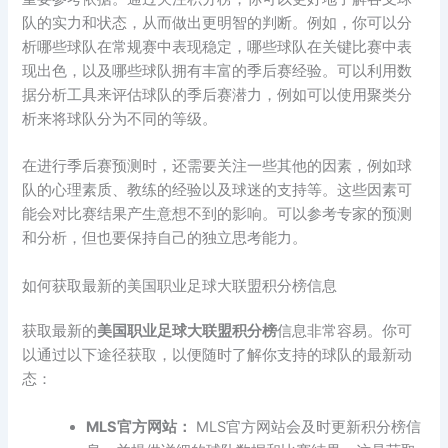
队的实力和状态，从而做出更明智的判断。例如，你可以分
析哪些球队在常规赛中表现稳定，哪些球队在关键比赛中表
现出色，以及哪些球队拥有丰富的季后赛经验。可以利用数
据分析工具来评估球队的季后赛潜力，例如可以使用聚类分
析来将球队分为不同的等级。
在进行季后赛预测时，还需要关注一些其他的因素，例如球
队的心理素质、教练的经验以及球迷的支持等。这些因素可
能会对比赛结果产生意想不到的影响。可以参考专家的预测
和分析，但也要保持自己的独立思考能力。
如何获取最新的美国职业足球大联盟积分榜信息
获取最新的
美国职业足球大联盟积分榜
信息非常容易。你可
以通过以下途径获取，以便随时了解你支持的球队的最新动
态：
MLS官方网站：
MLS官方网站会及时更新积分榜信