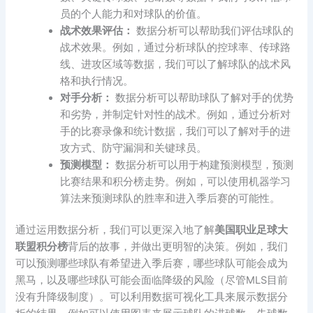
员的个人能力和对球队的价值。
战术效果评估：
数据分析可以帮助我们评估球队的
战术效果。例如，通过分析球队的控球率、传球路
线、进攻区域等数据，我们可以了解球队的战术风
格和执行情况。
对手分析：
数据分析可以帮助球队了解对手的优势
和劣势，并制定针对性的战术。例如，通过分析对
手的比赛录像和统计数据，我们可以了解对手的进
攻方式、防守漏洞和关键球员。
预测模型：
数据分析可以用于构建预测模型，预测
比赛结果和积分榜走势。例如，可以使用机器学习
算法来预测球队的胜率和进入季后赛的可能性。
通过运用数据分析，我们可以更深入地了解
美国职业足球大
联盟积分榜
背后的故事，并做出更明智的决策。例如，我们
可以预测哪些球队有希望进入季后赛，哪些球队可能会成为
黑马，以及哪些球队可能会面临降级的风险（尽管MLS目前
没有升降级制度）。可以利用数据可视化工具来展示数据分