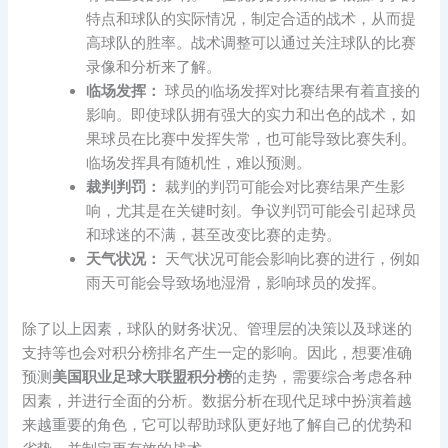
特点和球队的实际情况，制定合适的战术，从而提
高球队的胜率。战术调整可以通过关注球队的比赛
录像和分析来了解。
临场发挥：
球员的临场发挥对比赛结果有着直接的
影响。即使球队拥有强大的实力和出色的战术，如
果球员在比赛中发挥失常，也可能导致比赛失利。
临场发挥具有随机性，难以预测。
裁判判罚：
裁判的判罚可能会对比赛结果产生影
响，尤其是在关键时刻。争议判罚可能会引起球员
和球迷的不满，甚至改变比赛的走势。
天气状况：
天气状况可能会影响比赛的进行，例如
雨天可能会导致场地湿滑，影响球员的发挥。
除了以上因素，球队的财务状况、管理层的决策以及球迷的
支持等也会对积分榜排名产生一定的影响。因此，想要准确
预测
美国职业足球大联盟积分榜
的走势，需要综合考虑各种
因素，并进行全面的分析。数据分析在现代足球中扮演着越
来越重要的角色，它可以帮助球队更好地了解自己的优势和