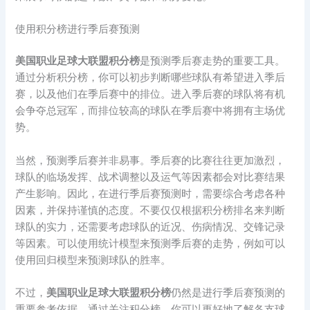
使用积分榜进行季后赛预测
美国职业足球大联盟积分榜
是预测季后赛走势的重要工具。
通过分析积分榜，你可以初步判断哪些球队有希望进入季后
赛，以及他们在季后赛中的排位。进入季后赛的球队将有机
会争夺总冠军，而排位较高的球队在季后赛中将拥有主场优
势。
当然，预测季后赛并非易事。季后赛的比赛往往更加激烈，
球队的临场发挥、战术调整以及运气等因素都会对比赛结果
产生影响。因此，在进行季后赛预测时，需要综合考虑各种
因素，并保持谨慎的态度。不要仅仅根据积分榜排名来判断
球队的实力，还需要考虑球队的近况、伤病情况、交锋记录
等因素。可以使用统计模型来预测季后赛的走势，例如可以
使用回归模型来预测球队的胜率。
不过，
美国职业足球大联盟积分榜
仍然是进行季后赛预测的
重要参考依据。通过关注积分榜，你可以更好地了解各支球