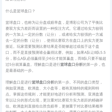
什么是篮球盘口？
篮球盘口，也称为让分盘或赔率盘，是博彩公司为了平衡比
赛双方实力差距而设置的一种投注方式。它通过给实力较弱
的一方加上一定的分数（让分），或者给实力较强的一方减
去一定的分数（让分），使得比赛双方在盘口上的实力更加
接近。玩家需要预测比赛结果是否能够超过或低于这个盘
口，而不是直接预测谁会赢得比赛。例如，如果A队让B队5.5
分，那么A队必须赢得至少6分才能算赢盘，而B队只要不输超
过5分就算赢盘。理解盘口是进行
篮球盘口分析
的第一步，也
是最基础的一步。
理解盘口是进行
篮球盘口分析
的第一步。不同的盘口类型，
例如亚洲盘、欧洲盘、大小盘等，都有其独特的规则和特
点。掌握这些规则，才能更好地进行分析和预测。亚洲盘通
常以让分的形式出现，更注重对比赛双方实力差距的精确评
估。欧洲盘则直接给出胜负赔率，更侧重于对比赛结果概率