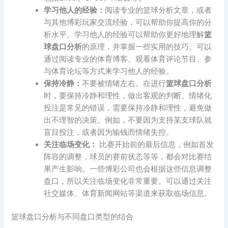
学习他人的经验：
阅读专业的篮球分析文章，或者
与其他博彩玩家交流经验，可以帮助你提高你的分
析水平。学习他人的经验可以帮助你更好地理解
篮
球盘口分析
的原理，并掌握一些实用的技巧。可以
通过阅读专业的体育博客、观看体育评论节目、参
与体育论坛等方式来学习他人的经验。
保持冷静：
不要被情绪左右。在进行
篮球盘口分析
时，要保持冷静和理性，做出客观的判断。情绪化
投注是常见的错误，需要保持冷静和理性，避免做
出不理智的决策。例如，不要因为支持某支球队就
盲目投注，或者因为输钱而情绪失控。
关注临场变化：
比赛开始前的最后信息，例如首发
阵容的调整，球员的赛前状态等等，都会对比赛结
果产生影响。一些博彩公司也会根据这些信息调整
盘口，所以关注临场变化非常重要。可以通过关注
社交媒体、体育新闻网站等渠道来获取临场信息。
篮球盘口分析与不同盘口类型的结合