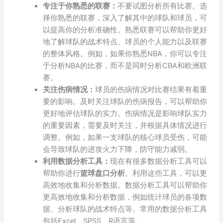
专注于你熟悉的联赛：
不要试图分析所有比赛。选
择你熟悉的联赛，深入了解其中的球队和球员，可
以提高你的分析准确性。熟悉联赛可以帮助你更好
地了解球队的战术特点、球员的个人能力以及联赛
的整体风格。例如，如果你熟悉NBA，你可以专注
于分析NBA的比赛，而不是同时分析CBA和欧洲联
赛。
关注伤病情况：
球员的伤病情况对比赛结果有着重
要的影响。及时关注球队的伤病报告，可以帮助你
更好地评估球队的实力。伤病情况是影响球队实力
的重要因素，需要及时关注，并根据具体情况进行
调整。例如，如果一支球队的核心球员受伤，可能
会导致球队的进攻火力下降，防守能力减弱。
利用数据分析工具：
现在有很多数据分析工具可以
帮助你进行
篮球盘口分析
。利用这些工具，可以更
高效地收集和分析数据。数据分析工具可以帮助你
更高效地收集和分析数据，例如统计球员的各项数
据、分析球队的战术特点等。常用的数据分析工具
包括Excel、SPSS、R语言等。