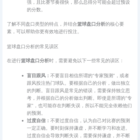
强，且比赛节奏很快，那么总得分可能会超过预设
的分数。
了解不同盘口类型的特点，并结合
篮球盘口分析
的核心要
素，可以帮助你更有效地进行投注。
篮球盘口分析的常见误区
在进行
篮球盘口分析
时，需要避免以下一些常见的误区：
盲目跟风：
不要盲目相信所谓的“专家预测”，或者
跟风投注热门球队。要根据自己的分析，做出独立
的判断。盲目跟风是常见的错误，需要保持独立思
考，并根据自己的分析做出判断。即使是所谓的“专
家”，也可能存在判断失误，所以不能完全依赖他们
的预测。
过度自信：
不要过度自信，认为自己对比赛的预测
一定正确。要时刻保持谦虚，并不断学习和改进。
过度自信会导致判断失误，需要保持谦虚，并不断