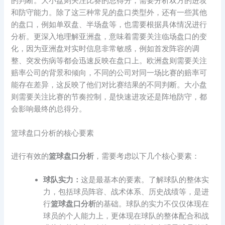
的判断。大小盘则关注比赛的总得分，需要分析双方的进攻
和防守能力。除了这三种常见的盘口类型外，还有一些其他
的盘口，例如单双盘、半场盘等，也需要根据具体情况进行
分析。更深入地理解亚洲盘，意味着需要关注临场盘口的变
化，因为亚洲盘对实时信息非常敏感，例如首发阵容的调
整、突发伤病等都会迅速反映在盘口上。欧洲盘则需要关注
赔率公司的背景和倾向，不同的公司对同一场比赛的赔率可
能存在差异，这反映了他们对比赛结果的不同判断。大小盘
则需要关注比赛的节奏控制，是快速进攻还是阵地防守，都
会影响最终的总得分。
篮球盘口分析的核心要素
进行有效的
篮球盘口分析
，需要考虑以下几个核心要素：
球队实力：
这是最基本的要素。了解球队的整体实
力，包括球员阵容、战术体系、历史战绩等，是进
行
篮球盘口分析
的基础。球队的实力不仅仅体现在
球员的个人能力上，更体现在球队的整体配合和战