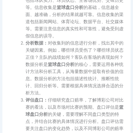
包括球队实力、球员状态、主客场优势、交锋历史
等。信息收集是
篮球盘口分析
的基础，信息越全
面、越准确，分析的结果就越可靠。信息收集的渠
道包括新闻网站、体育论坛、数据平台、社交媒体
等。需要注意信息的真实性和可靠性，避免受到虚
假信息的误导。
分析数据：
对收集到的信息进行分析，找出其中的
关键因素。例如，哪些球员受伤了？哪些球员状态
正佳？主队的战绩如何？客队在客场的表现如何？
数据分析是
篮球盘口分析
的核心，需要运用各种统
计方法和分析工具，从海量数据中提取有价值的信
息。数据分析的方法包括描述性统计、推断性统
计、回归分析等。需要根据具体情况选择合适的分
析方法。
评估盘口：
仔细研究盘口赔率，了解博彩公司对比
赛的看法，以及市场对比赛的预期。盘口评估是
篮
球盘口分析
的关键，需要理解不同盘口类型的特
点，并结合比赛的具体情况进行分析。盘口评估需
要关注盘口的变化趋势，以及不同博彩公司的赔率