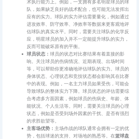
术执行能力上。例如，一支拥有多名明星球员的球
队，如果缺乏良好的战术配合，也可能无法发挥出
应有的实力。球队的实力评估需要量化，例如通过
进攻效率、防守效率、净效率等数据来更客观地评
估球队的真实水平。同时，需要关注球队的化学反
应，明星球员的加入并不一定能提升球队的实力，
反而可能破坏原有的平衡。
球员状态：
球员的状态对比赛结果有着直接的影
响。关注球员的伤病情况、近期表现、出场时间
等，可以帮助你更准确地评估球队的实力。球员的
身体状态、心理状态和竞技状态都会影响其在比赛
中的表现。例如，一名主力球员如果受伤，可能会
导致球队的整体实力下降。球员状态的评估需要综
合考虑多方面因素，例如球员的伤病史、年龄、体
能状况、个人生活等。同时，需要关注球员的心理
状态，例如是否受到场外因素的干扰、是否有强烈
的求胜欲望等。
主客场优势：
主场作战的球队通常会拥有一定的优
势，包括球迷的支持、对场地的熟悉等。在
篮球盘